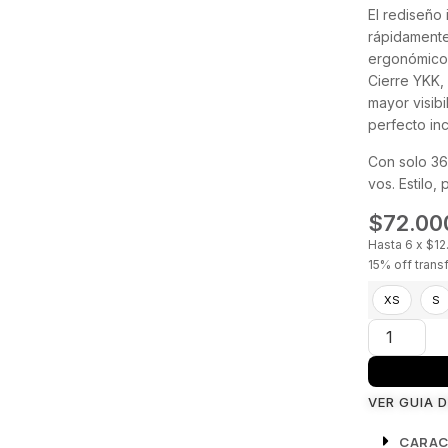
El rediseño
rápidamente 
ergonómico 
Cierre YKK, 
mayor visibi
perfecto in
Con solo 36
vos. Estilo,
$
72.00
Hasta 6 x $12
15% off trans
XS
S
VER GUIA 
CARAC