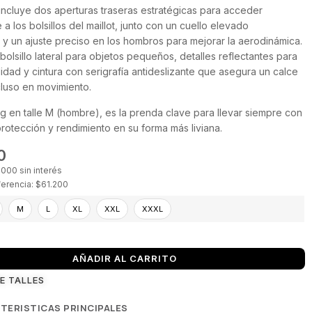
 incluye dos aperturas traseras estratégicas para acceder
a los bolsillos del maillot, junto con un cuello elevado
y un ajuste preciso en los hombros para mejorar la aerodinámica.
bolsillo lateral para objetos pequeños, detalles reflectantes para
lidad y cintura con serigrafía antideslizante que asegura un calce
cluso en movimiento.
g en talle M (hombre), es la prenda clave para llevar siempre con
 protección y rendimiento en su forma más liviana.
0
.000 sin interés
ferencia: $61.200
M
L
XL
XXL
XXXL
AÑADIR AL CARRITO
DE TALLES
TERISTICAS PRINCIPALES