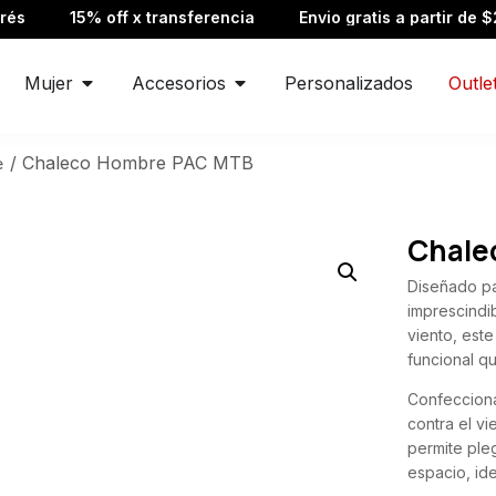
15% off x transferencia
Envio gratis a partir de $250.000
Mujer
Accesorios
Personalizados
Outle
/ Chaleco Hombre PAC MTB
e
Chale
Diseñado pa
imprescindib
viento, est
funcional q
Confecciona
contra el v
permite pleg
espacio, id