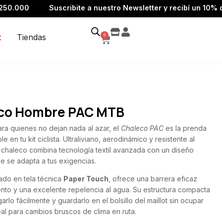
Suscribite a nuestro Newsletter y recibí un 10% de descu
t
Tiendas
0
co Hombre PAC MTB
ra quienes no dejan nada al azar, el
Chaleco PAC
es la prenda
le en tu kit ciclista. Ultraliviano, aerodinámico y resistente al
e chaleco combina tecnología textil avanzada con un diseño
ue se adapta a tus exigencias.
do en tela técnica
Paper Touch
, ofrece una barrera eficaz
iento y una excelente repelencia al agua. Su estructura compacta
arlo fácilmente y guardarlo en el bolsillo del maillot sin ocupar
eal para cambios bruscos de clima en ruta.